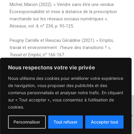
Michel, Marion (2022). « Vendre sans être une vendue.
Écoresponsabilité et mise à distance de la prescription
marchande sur les réseaux sociaux numériques »,
Réseaux,
vol. 4, n° 234, p. 95-125.
Peugny Camille et Rieucau Géraldine (2021). « Emploi,
travail et environnement : l’heure des transitions ? »,
Travail et Emploi
, n° 166-167.
Nous respectons votre vie privée
Nous utilisons des cookies pour améliorer votre expérience
PRÉCÉDENT
SUIVANT
de navigation, vous proposer des publicités et des
contenus personnalisés et analyser notre trafic. En cliquant
sur « Tout accepter », vous consentez à l’utilisation de
NOUS CONTACTER : contact@carnetnrt.fr
cookies.
carnetnrt.fr
| © 2026 La NRT - Tous droits réservés |
Mentions
Personnaliser
Tout refuser
Accepter tout
légales
| WebDesign, Hébergement :
Agence 3WpointCOM