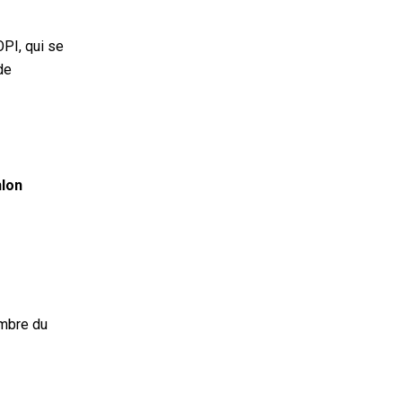
OPI, qui se
de
hlon
embre du