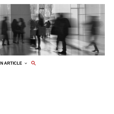
N ARTICLE
SEARCH
FOR:
Search Button