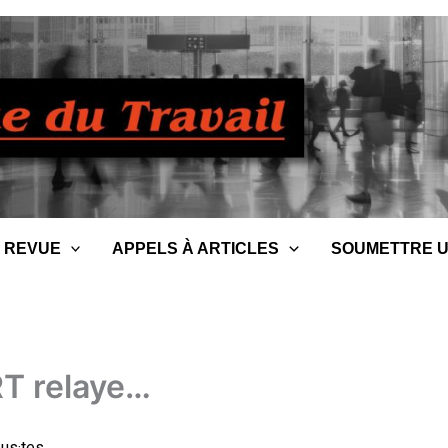
 REVUE
APPELS À ARTICLES
SOUMETTRE U
T relaye…
us·tes,