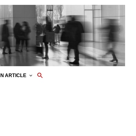
N ARTICLE
SEARCH
FOR:
Search Button