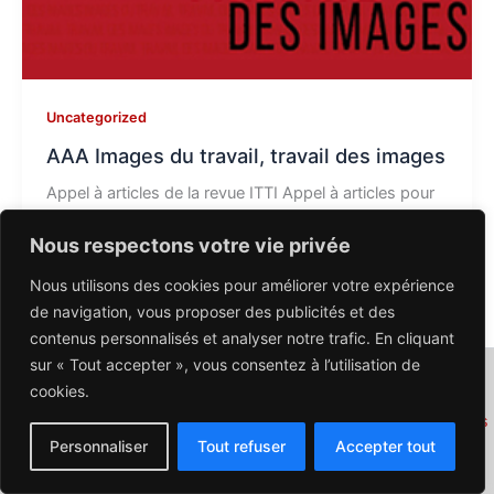
Uncategorized
AAA Images du travail, travail des images
Appel à articles de la revue ITTI Appel à articles pour
le numéro 24 de la revue Images du travail, […]
Nous respectons votre vie privée
Nous utilisons des cookies pour améliorer votre expérience
de navigation, vous proposer des publicités et des
contenus personnalisés et analyser notre trafic. En cliquant
sur « Tout accepter », vous consentez à l’utilisation de
NOUS CONTACTER : contact@carnetnrt.fr
cookies.
carnetnrt.fr
| © 2026 La NRT - Tous droits réservés |
Mentions
Personnaliser
Tout refuser
Accepter tout
légales
| WebDesign, Hébergement :
Agence 3WpointCOM